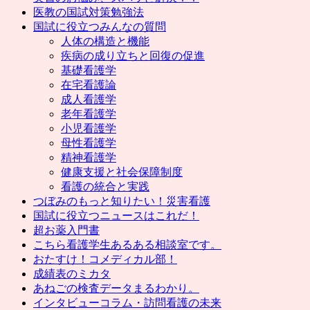
医教の国試対策勉強法
国試に役立つみんなの質問
人体の構造と機能
疾病の成り立ちと回復の促進
基礎看護学
在宅看護論
成人看護学
老年看護学
小児看護学
母性看護学
精神看護学
健康支援と社会保障制度
看護の統合と実践
つぼみのもっと知りたい！災害看護
国試に役立つニュースはこれだ！
超お薬入門書
こちら看護学生あるある相談室です。
おたすけ！コメディカル部！
成績表のミカタ
あねごの検査データまるわかり。
インタビューコラム・訪問看護の未来