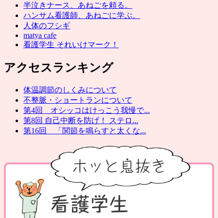
半泣きナース、あねごを頼る。
ハンサム看護師、あねごに学ぶ。
人体のフシギ
matya cafe
看護学生 それいけマーク！
アクセスランキング
体温調節のしくみについて
不整脈・ショートランについて
第4回 オシッコはけっこう我慢で...
第8回 自己中断を防げ！ ステロ...
第16回 「関節を鳴らすと太くな...