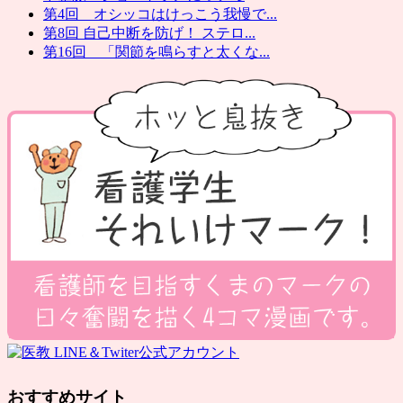
第4回 オシッコはけっこう我慢で...
第8回 自己中断を防げ！ ステロ...
第16回 「関節を鳴らすと太くな...
おすすめサイト