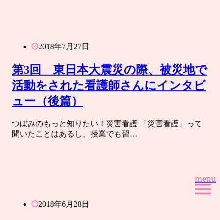
2018年7月27日
第3回 東日本大震災の際、被災地で
活動をされた看護師さんにインタビ
ュー（後篇）
つぼみのもっと知りたい！災害看護 「災害看護」って
聞いたことはあるし、授業でも習…
menu
menu
2018年6月28日