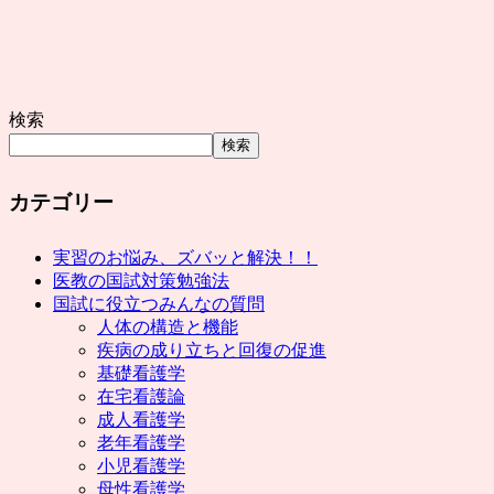
検索
検索
カテゴリー
実習のお悩み、ズバッと解決！！
医教の国試対策勉強法
国試に役立つみんなの質問
人体の構造と機能
疾病の成り立ちと回復の促進
基礎看護学
在宅看護論
成人看護学
老年看護学
小児看護学
母性看護学