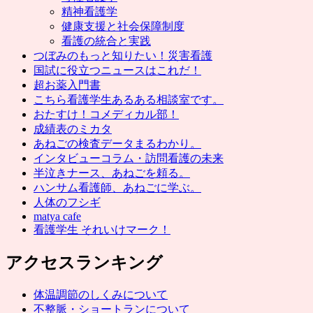
精神看護学
健康支援と社会保障制度
看護の統合と実践
つぼみのもっと知りたい！災害看護
国試に役立つニュースはこれだ！
超お薬入門書
こちら看護学生あるある相談室です。
おたすけ！コメディカル部！
成績表のミカタ
あねごの検査データまるわかり。
インタビューコラム・訪問看護の未来
半泣きナース、あねごを頼る。
ハンサム看護師、あねごに学ぶ。
人体のフシギ
matya cafe
看護学生 それいけマーク！
アクセスランキング
体温調節のしくみについて
不整脈・ショートランについて