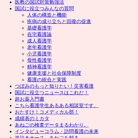
医教の国試対策勉強法
国試に役立つみんなの質問
人体の構造と機能
疾病の成り立ちと回復の促進
基礎看護学
在宅看護論
成人看護学
老年看護学
小児看護学
母性看護学
精神看護学
健康支援と社会保障制度
看護の統合と実践
つぼみのもっと知りたい！災害看護
国試に役立つニュースはこれだ！
超お薬入門書
こちら看護学生あるある相談室です。
おたすけ！コメディカル部！
成績表のミカタ
あねごの検査データまるわかり。
インタビューコラム・訪問看護の未来
半泣きナース、あねごを頼る。