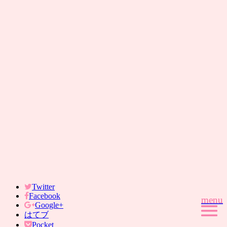
Twitter
Facebook
menu
menu
Google+
はてブ
Pocket