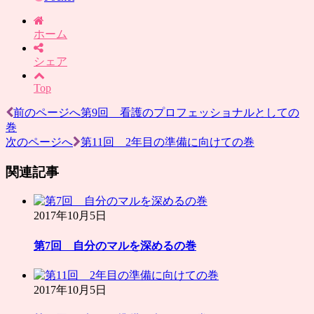
ホーム
シェア
Top
前のページへ
第9回 看護のプロフェッショナルとしての
投
巻
稿
次のページへ
第11回 2年目の準備に向けての巻
ナ
関連記事
ビ
ゲ
2017年10月5日
ー
第7回 自分のマルを深めるの巻
シ
ョ
2017年10月5日
ン