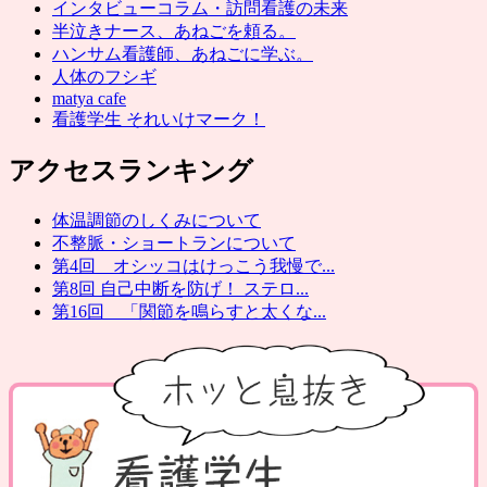
インタビューコラム・訪問看護の未来
半泣きナース、あねごを頼る。
ハンサム看護師、あねごに学ぶ。
人体のフシギ
matya cafe
看護学生 それいけマーク！
アクセスランキング
体温調節のしくみについて
不整脈・ショートランについて
第4回 オシッコはけっこう我慢で...
第8回 自己中断を防げ！ ステロ...
第16回 「関節を鳴らすと太くな...