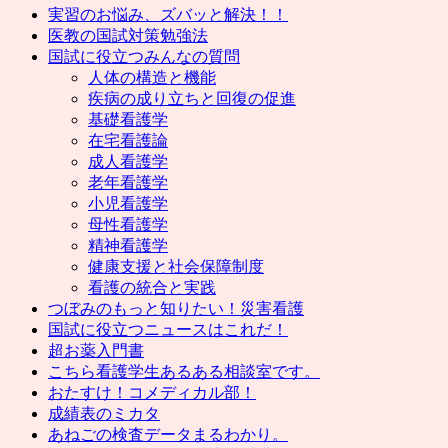
実習のお悩み、ズバッと解決！！
医教の国試対策勉強法
国試に役立つみんなの質問
人体の構造と機能
疾病の成り立ちと回復の促進
基礎看護学
在宅看護論
成人看護学
老年看護学
小児看護学
母性看護学
精神看護学
健康支援と社会保障制度
看護の統合と実践
つぼみのもっと知りたい！災害看護
国試に役立つニュースはこれだ！
超お薬入門書
こちら看護学生あるある相談室です。
おたすけ！コメディカル部！
成績表のミカタ
あねごの検査データまるわかり。