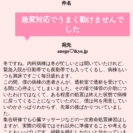
件名
急変対応でうまく動けませんで
した
宛先
anego♡ikyo.jp
冬ですね。内科病棟は冬が忙しいとは聞いていたけれど、
緊急入院が日勤帯でも夜勤帯でも入ってくるし、病棟もい
つも満床ですごく毎日疲れます。
この間、僕の病棟の患者さんが、透析室で透析を受けてい
る間に心停止してしまいました。その場で挿管の介助につ
いたわけではなくて、ある程度の処置は終えた状態で病棟
に戻ってくることになっていたのに、僕は何を用意してい
いのかさっぱりわからず、先輩の後ばかりついていまし
た。
集合研修でも心臓マッサージなどの一次救命処置練習はし
ますが、実際の現場ではそれ以外に準備することや考える
こともいっぱいです。
経験を積むしかないと分かっていま