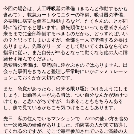
今回の場合は、人工呼吸器の準備（きちんと作動するかも
含めて）、救急カートやモニターの準備、吸引器の準備、
必要時に病室を個室に移動するなど、たくさんのことが同
時に進行すると思います。優先順位といっても患者さんが
来るまでに全部準備するべきものだから、どうすればいい
の？と思ってしまいますが、全部を一人で準備する必要は
ありません。
先輩がリーダーとして動いてくれるならその
指示に従い、また自分が中心となって動くなら他の人に躊
躇せず頼んでください。
急変時の準備は、突然頭に浮かぶものではありません。
出
会った事例をきちんと整理し平常時にいかにシミュレーシ
ョンしておくかが大切なのです。
また、
急変があったら、出来る限り駆けつけるようにしま
しょう。
日勤等人手がある時は、つい自分なんかが駆けつ
けても、と思いがちですが、出来ることももちろんある
し、
側で見ているからこそ気づけることもあります。
先日、私の住んでいるマンションで、AEDの使い方を含め
た一次救急の研修がありました。消防署の人が来て指導し
てくれるのですが、そこで毎年参加されているご高齢の夫