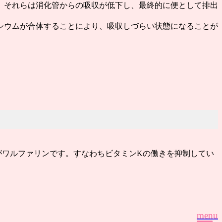
、それらは
消化管からの吸収が低下し、最終的に便として排出
シウムが合体することにより、吸収しづらい状態になることが
がワルファリンです。すなわち
ビタミンKの働きを抑制してい
。
menu
menu