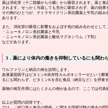
薬は消化管（十二指腸から小腸）から吸収されます。薬と食
されます。せっかく与薬しても充分に吸収されず、薬の効果
その例のひとつが、
テトラサイクリン系抗菌薬と牛乳
の組み
あります。
また、消化管の吸収に影響をおよぼす他の組み合わせとして
・ニューキノロン系抗菌薬と牛乳
・ニューキノロン系抗菌薬と酸化マグネシウム（下剤）
などがあります。
3．薬により体内の働きを抑制しているにも関わ
ワルファリンと納豆
の例を説明します。
血液凝固因子はビタミンK依存性カルボキシラーゼという酵
るにも関わらず、ビタミンKを含む食品（納豆など）を摂食
薬物の相互作用にはたくさんの例があるので、ここでは代表
以上が質問の回答です。
では、
「経口薬と食品の関係」
に関する国家試験の過去の問