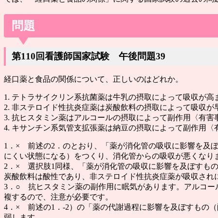
問題
第110回看護師国家試験 午後問題39
経口薬と食品の関係について、正しいのはどれか。
1. テトラサイクリン系抗菌薬は牛乳の摂取によって吸収が高
2. 非ステロイド性抗炎症薬は炭酸飲料の摂取によって吸収が
3. 抗ヒスタミン薬はアルコールの摂取によって副作用〈有
4. キサンチン系気管支拡張薬は納豆の摂取によって副作用
1．× 前述の2．のとおり、「薬が消化管の吸収に影響を
にくい状態になる）をつくり、消化管からの吸収が悪くなり
2．× 選択肢1同様、「薬が消化管の吸収に影響を及ぼすも
炭酸飲料は酸性であり、非ステロイド性抗炎症薬が吸収され
3．○ 抗ヒスタミン薬の副作用に眠気があります。アルコ
複するので、注意が必要です。
4．× 前述の1．-2）の「薬の代謝過程に影響を及ぼすも
弱します。