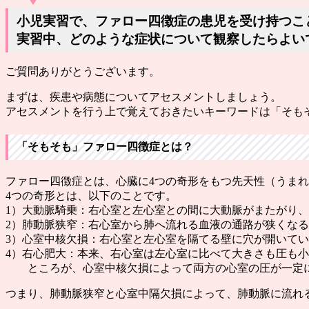
小児実習で、ファロー四徴症の患児を受け持つこ
実習中、どのような症状について観察したらよい
ご質問ありがとうございます。
まずは、疾患や病態についてアセスメントしましょう。
アセスメントを行う上で覚えておきたいキーワードは「そも
「そもそも」ファロー四徴症とは？
ファロー四徴症とは、心臓に4つの奇形をもつ先天性（うま
4つの奇形とは、以下のことです。
1）大動脈騎乗：右心室と左心室との間に大動脈がまたがり
2）肺動脈狭窄：右心室から肺へ流れる血液の通路が狭くな
3）心室中核欠損：右心室と左心室を隔てる壁に穴が開いて
4）右心肥大：本来、右心室は左心室に比べて大きさも圧も
ところが、心室中核欠損によって両方の心室の圧が一定に
つまり、肺動脈狭窄と心室中隔欠損によって、肺動脈に流れ