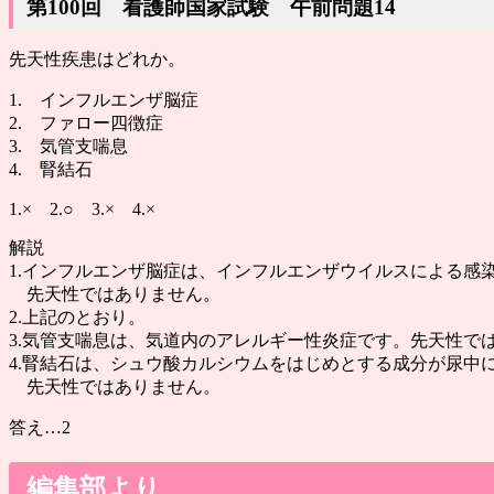
第100回 看護師国家試験 午前問題14
先天性疾患はどれか。
1. インフルエンザ脳症
2. ファロー四徴症
3. 気管支喘息
4. 腎結石
1.× 2.○ 3.× 4.×
解説
1.インフルエンザ脳症は、インフルエンザウイルスによる感
先天性ではありません。
2.上記のとおり。
3.気管支喘息は、気道内のアレルギー性炎症です。先天性で
4.腎結石は、シュウ酸カルシウムをはじめとする成分が尿中
先天性ではありません。
答え…2
編集部より