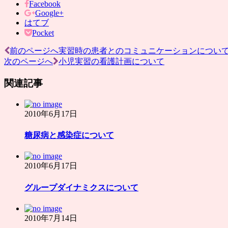
Facebook
Google+
はてブ
Pocket
前のページへ
実習時の患者とのコミュニケーションについ
投
次のページへ
小児実習の看護計画について
稿
関連記事
ナ
ビ
2010年6月17日
ゲ
ー
糖尿病と感染症について
シ
ョ
2010年6月17日
ン
グループダイナミクスについて
2010年7月14日