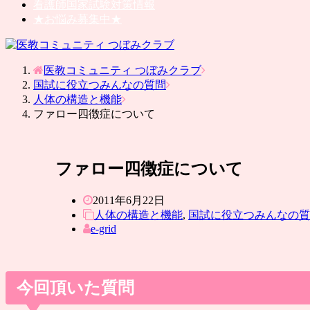
看護師国家試験対策情報
★お悩み募集中★
医教コミュニティ つぼみクラブ
国試に役立つみんなの質問
人体の構造と機能
ファロー四徴症について
ファロー四徴症について
2011年6月22日
人体の構造と機能
,
国試に役立つみんなの質
e-grid
今回頂いた質問